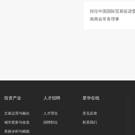
担任中国国际贸易促进
南商会常务理事
投资产业
人才招聘
星华在线
文旅运营与融合
人才理念
意见反馈
城市更新与改造
招聘职位
联系我们
美丽乡村与赋能