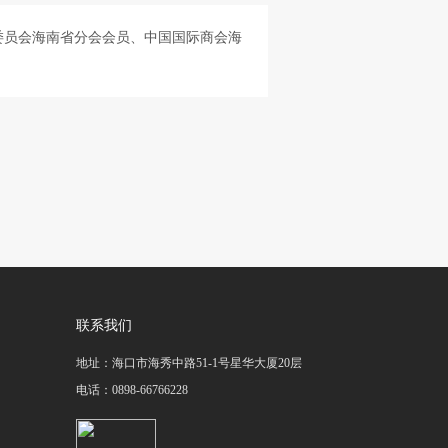
委员会海南省分会会员、中国国际商会海
联系我们
地址：海口市海秀中路51-1号星华大厦20层
电话：0898-66766228