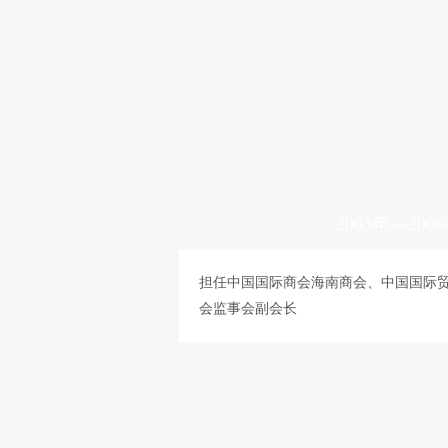
2003年—200
担任中国国际商会海南商会、中国国际
会监事会副会长