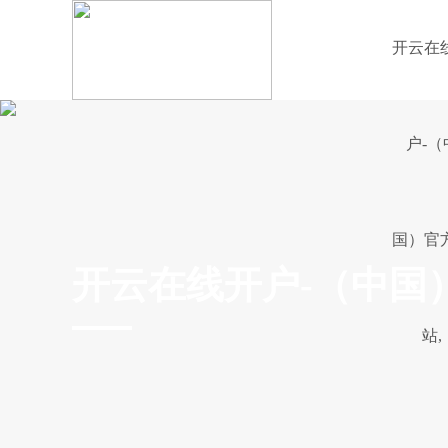
开云在
户-（
国）官
开云在线开户-（中国
站,