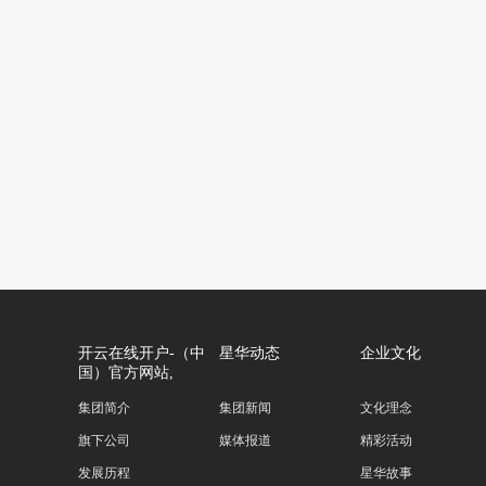
开云在线开户-（中
星华动态
企业文化
国）官方网站,
集团简介
集团新闻
文化理念
旗下公司
媒体报道
精彩活动
发展历程
星华故事