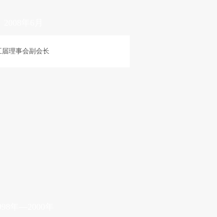
2008年6月
五届理事会副会长
998年—2000年