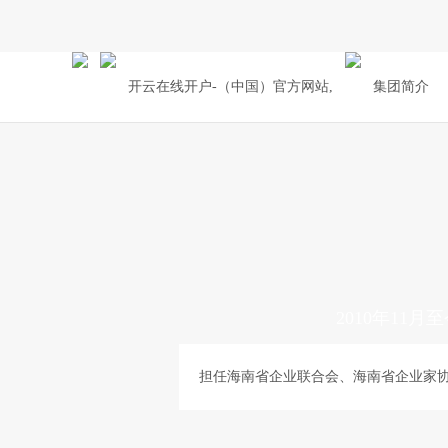
开云在线开户-（中国）官方网站,
集团简介
2010年11月
担任海南省企业联合会、海南省企业家